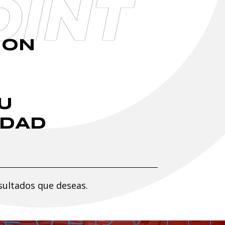
OINT
ION
U
IDAD
sultados que deseas.