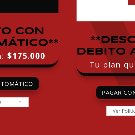
TO CON
**DES
MÁTICO**
DEBITO 
n:
$175.000
Tu plan qu
UTOMÁTICO
PAGAR CO
s
Ver Políti