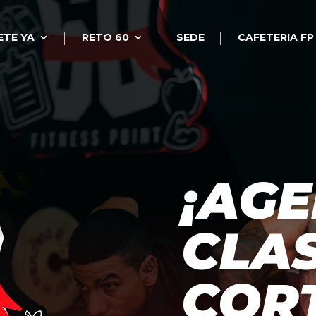
ETE YA
RETO 60
SEDE
CAFETERIA FP
¡AG
CLAS
CORT