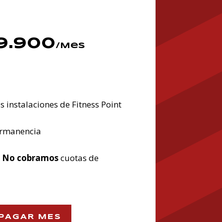
9.900
/
Mes
s instalaciones de Fitness Point
ermanencia
y
No cobramos
cuotas de
PAGAR MES