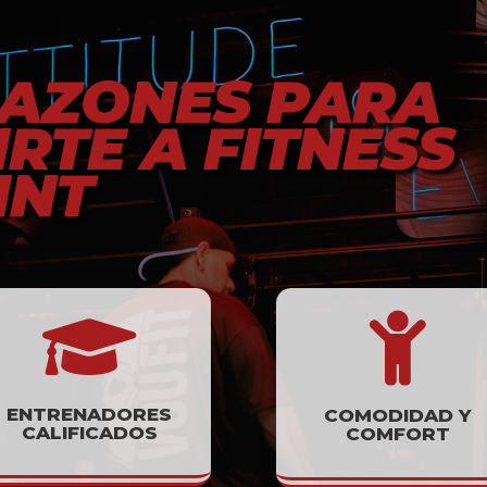
RAZONES PARA
IRTE A FITNESS
INT


ENTRENADORES
COMODIDAD Y
CALIFICADOS
COMFORT