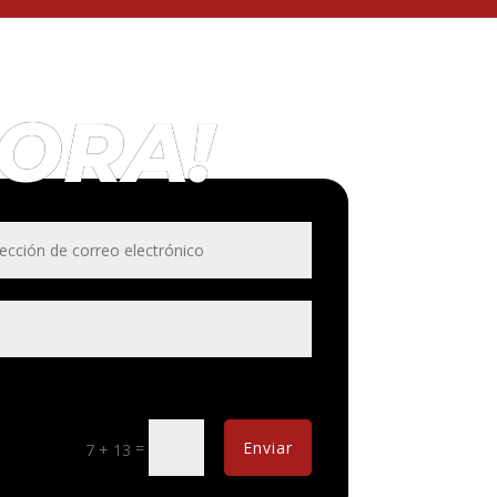
HORA!
=
Enviar
7 + 13