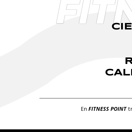
FIT
CI
CAL
En
FITNESS POINT
t